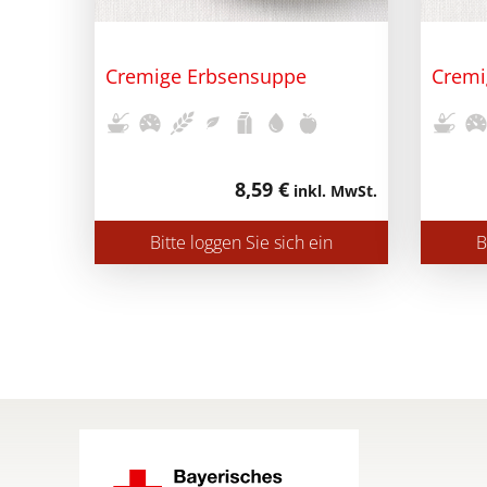
Cremige Erbsensuppe
Crem
8,59 €
inkl. MwSt.
Bitte loggen Sie sich ein
B