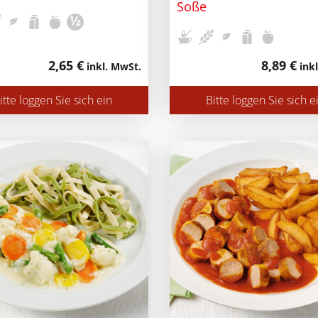
Soße
½
2,65 €
8,89 €
inkl. MwSt.
inkl
itte loggen Sie sich ein
Bitte loggen Sie sich e