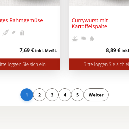
iges Rahmgemüse
Currywurst mit
Kartoffelspalte
7,69 €
8,89 €
inkl. MwSt.
inkl
itte loggen Sie sich ein
Bitte loggen Sie sich e
1
2
3
4
5
Weiter