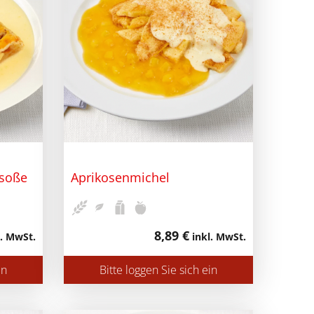
esoße
Aprikosenmichel
8,89 €
. MwSt.
inkl. MwSt.
in
Bitte loggen Sie sich ein