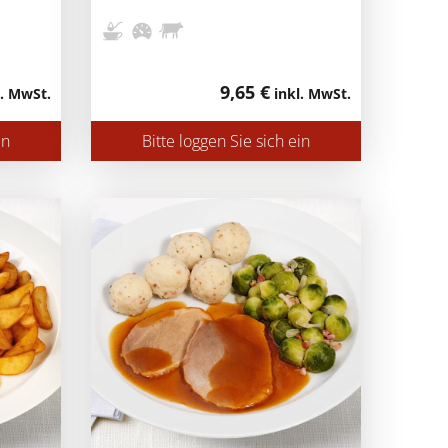
9,65 €
. MwSt.
inkl. MwSt.
in
Bitte loggen Sie sich ein