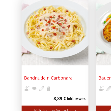
Bandnudeln Carbonara
Baue
8,89 €
inkl. MwSt.
Bitte loggen Sie sich ein
B