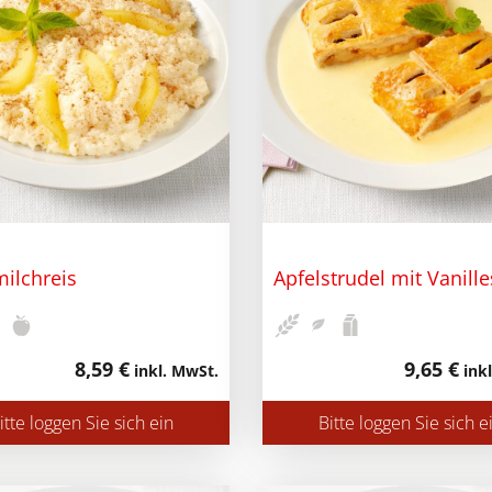
milchreis
Apfelstrudel mit Vanill
8,59 €
9,65 €
inkl. MwSt.
inkl
itte loggen Sie sich ein
Bitte loggen Sie sich e