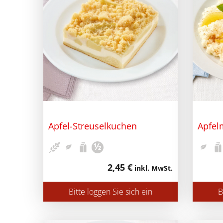
Apfel-Streuselkuchen
Apfel
½
2,45 €
inkl. MwSt.
Bitte loggen Sie sich ein
B