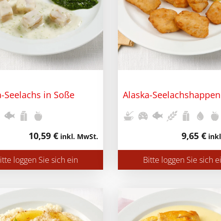
a-Seelachs in Soße
Alaska-Seelachshappen
10,59 €
9,65 €
inkl. MwSt.
inkl
itte loggen Sie sich ein
Bitte loggen Sie sich e