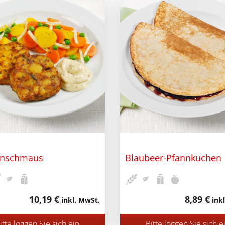
rnschmaus
Blaubeer-Pfannkuchen
10,19 €
8,89 €
inkl. MwSt.
inkl
itte loggen Sie sich ein
Bitte loggen Sie sich e