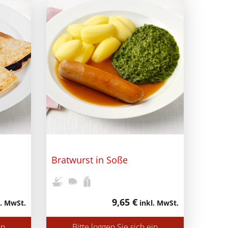
Bratwurst in Soße
9,65 €
. MwSt.
inkl. MwSt.
in
Bitte loggen Sie sich ein