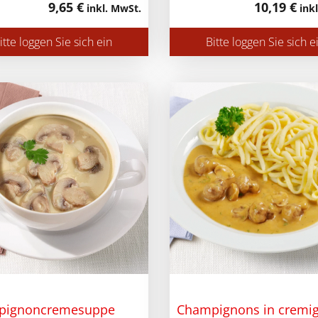
9,65 €
10,19 €
inkl. MwSt.
inkl
itte loggen Sie sich ein
Bitte loggen Sie sich e
pignoncremesuppe
Champignons in cremi