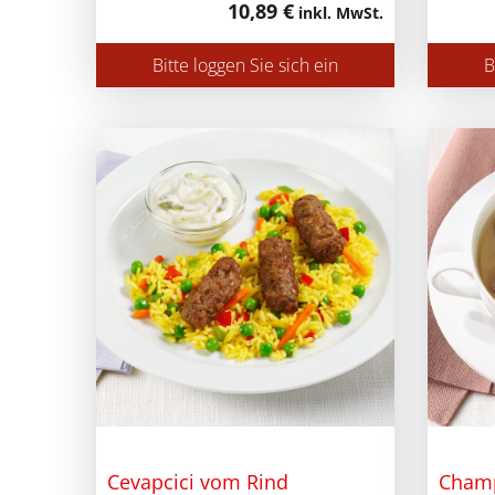
10,89 €
inkl. MwSt.
Bitte loggen Sie sich ein
B
Cevapcici vom Rind
Cham