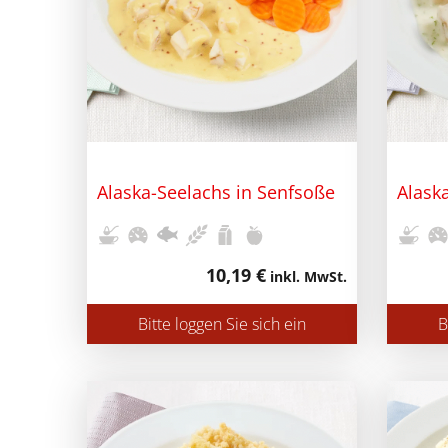
Alaska-Seelachs in Senfsoße
Alask
10,19 €
inkl. MwSt.
Bitte loggen Sie sich ein
B