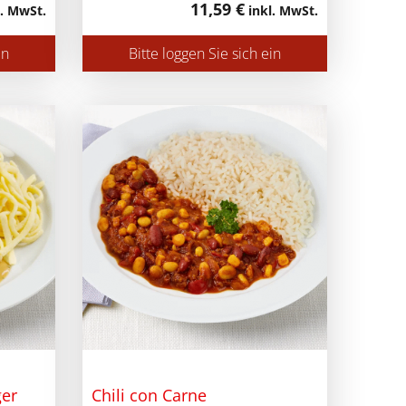
11,59 €
. MwSt.
inkl. MwSt.
in
Bitte loggen Sie sich ein
ger
Chili con Carne